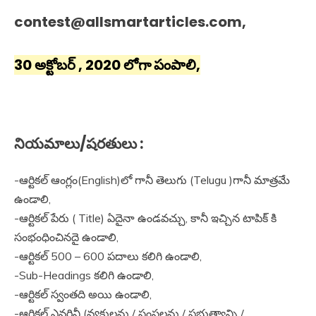
contest@allsmartarticles.com,
30 అక్టోబర్ , 2020 లోగా పంపాలి,
నియమాలు/షరతులు :
-ఆర్టికల్ ఆంగ్లం(English)లో గానీ తెలుగు (Telugu )గానీ మాత్రమే
ఉండాలి,
-ఆర్టికల్ పేరు ( Title) ఏదైనా ఉండవచ్చు, కానీ ఇచ్చిన టాపిక్ కి
సంభంధించినదై ఉండాలి,
-ఆర్టికల్ 500 – 600 పదాలు కలిగి ఉండాలి,
-Sub-Headings కలిగి ఉండాలి,
-ఆర్టికల్ స్వంతది అయి ఉండాలి,
-ఆర్టికల్ ఎవరినీ (వ్యక్తులను / సంస్థలను / ప్రభుత్వాన్ని /