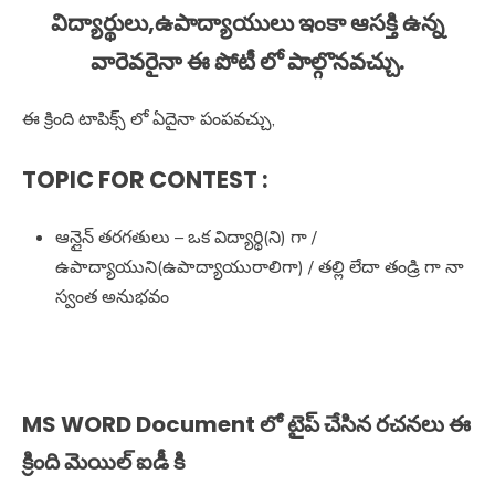
విద్యార్థులు,ఉపాద్యాయులు ఇంకా ఆసక్తి ఉన్న
వారెవరైనా ఈ పోటీ లో పాల్గొనవచ్చు.
ఈ క్రింది టాపిక్స్ లో ఏదైనా పంపవచ్చు,
TOPIC FOR CONTEST :
ఆన్లైన్ తరగతులు – ఒక విద్యార్థి(ని) గా /
ఉపాద్యాయుని(ఉపాద్యాయురాలిగా) / తల్లి లేదా తండ్రి గా నా
స్వంత అనుభవం
MS WORD Document లో టైప్ చేసిన రచనలు ఈ
క్రింది మెయిల్ ఐడీ కి