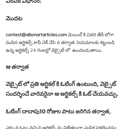
ఎంపిక విధానం:
మొదట
contest@allsmartarticles.com
మెయిల్ కి చివరి తేదీ లోగా
పంపిన ఆర్టికల్స్ కాపీ చెక్ చేసి న తర్వాత, నియమాలకు కట్టుబడి
ఉన్న ఆర్టికల్స్ 24 గంటల్లో వెబ్సైట్ లో ఉంచబడుతాయి.
ఆ తర్వాత
వెబ్సైట్ లో ప్రతి ఆర్టికల్ కి ఓటింగ్ ఉంటుంది, వెబ్సైట్
సందర్శించే వారెవరైనా ఆ ఆర్టికల్స్ కి ఓట్ చేయవచ్చు.
ఓటింగ్ దాదాపు10 రోజుల పాటు జరిగిన తర్వాత,
ఎక్కువ ఓట్లు వచ్చిన ఆర్టికల్స్ ను విజేతలుగా ఎంపిక ప్రకటించడం