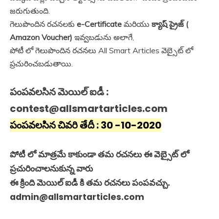
జరుగుతుంది.
గెలుపొందిన రచనలకు
e-Certificate
మరియు
క్యాష్ ప్రైజ్ (
Amazon Voucher)
ఇవ్వబడును అలాగే,
పోటీ లో గెలుపొందిన రచనలు All Smart Articles వెబ్సైట్ లో
ప్రచురించబడుతాయి.
పంపవలసిన మెయిల్ ఐడీ :
contest@allsmartarticles.com
పంపవలసిన చివరి తేదీ : 30 -10-2020
పోటీ లో మాత్రమే కాకుండా తమ రచనలు ఈ వెబ్సైట్ లో
ప్రచురించాలనుకున్న వారు
ఈ క్రింది మెయిల్ ఐడీ కి తమ రచనలు పంపవచ్చు.
admin@allsmartarticles.com