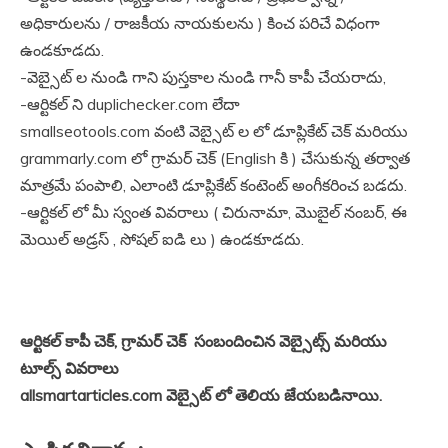
అధికారులను / రాజకీయ నాయకులను ) కించ పరిచే విధంగా
ఉండకూడదు.
-వెబ్సైట్ ల నుండి గాని పుస్తకాల నుండి గానీ కాపీ చేయరాదు,
-ఆర్టికల్ ని duplichecker.com లేదా
smallseotools.com వంటి వెబ్సైట్ ల లో డూప్లికేట్ చెక్ మరియు
grammarly.com లో గ్రామర్ చెక్ (English కి ) చేసుకున్న తర్వాత
మాత్రమే పంపాలి, ఎలాంటి డూప్లికేట్ కంటెంట్ అంగీకరించ బడదు.
-ఆర్టికల్ లో మీ స్వంత వివరాలు ( చిరునామా, మొబైల్ నంబర్, ఈ
మెయిల్ అడ్రస్ , సోషల్ ఐడి లు ) ఉండకూడదు.
ఆర్టికల్ కాపీ చెక్, గ్రామర్ చెక్ సంబందించిన వెబ్సైట్స్ మరియు
టూల్స్ వివరాలు
allsmartarticles.com వెబ్సైట్ లో తెలియ జేయబడినాయి.