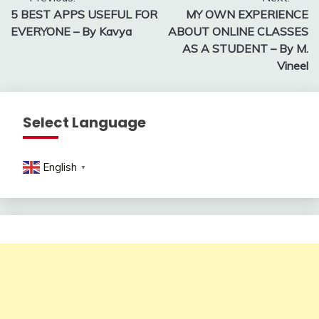
Post
5 BEST APPS USEFUL FOR
MY OWN EXPERIENCE
navigation
EVERYONE – By Kavya
ABOUT ONLINE CLASSES
AS A STUDENT – By M.
Vineel
Select Language
English
▼