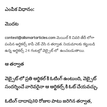
ఎంపిక విధానం:
మొదట
contest@allsmartarticles.com
మెయిల్ కి చివరి తేదీ లోగా
పంపిన ఆర్టికల్స్ కాపీ చెక్ చేసి న తర్వాత, నియమాలకు కట్టుబడి
ఉన్న ఆర్టికల్స్ 24 గంటల్లో వెబ్సైట్ లో ఉంచబడుతాయి.
ఆ తర్వాత
వెబ్సైట్ లో ప్రతి ఆర్టికల్ కి ఓటింగ్ ఉంటుంది, వెబ్సైట్
సందర్శించే వారెవరైనా ఆ ఆర్టికల్స్ కి ఓట్ చేయవచ్చు.
ఓటింగ్ దాదాపు10 రోజుల పాటు జరిగిన తర్వాత,