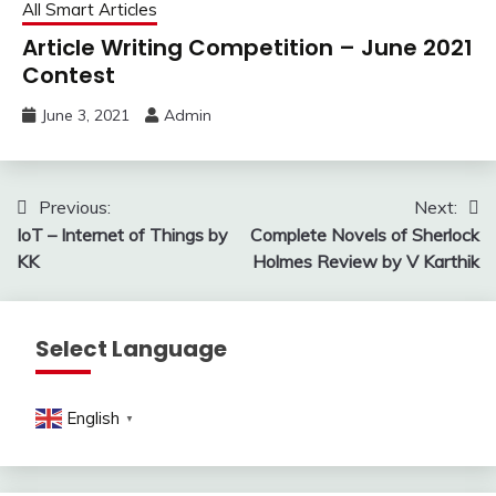
All Smart Articles
Article Writing Competition – June 2021
Contest
June 3, 2021
Admin
Post
Previous:
Next:
IoT – Internet of Things by
Complete Novels of Sherlock
navigation
KK
Holmes Review by V Karthik
Select Language
English
▼