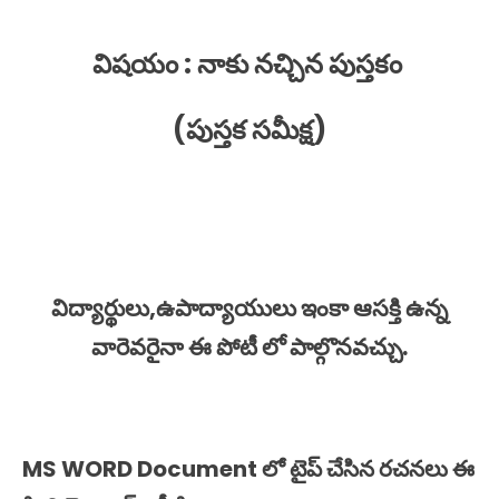
విషయం : నాకు నచ్చిన పుస్తకం
(పుస్తక
సమీక్ష)
విద్యార్థులు,ఉపాద్యాయులు ఇంకా ఆసక్తి ఉన్న
వారెవరైనా ఈ పోటీ లో పాల్గొనవచ్చు.
MS WORD Document లో టైప్ చేసిన రచనలు ఈ