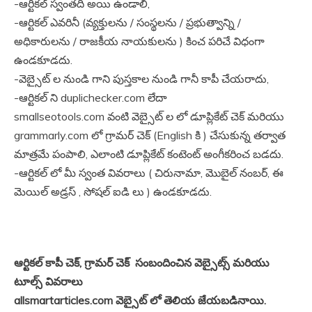
-ఆర్టికల్ స్వంతది అయి ఉండాలి,
-ఆర్టికల్ ఎవరినీ (వ్యక్తులను / సంస్థలను / ప్రభుత్వాన్ని /
అధికారులను / రాజకీయ నాయకులను ) కించ పరిచే విధంగా
ఉండకూడదు.
-వెబ్సైట్ ల నుండి గాని పుస్తకాల నుండి గానీ కాపీ చేయరాదు,
-ఆర్టికల్ ని duplichecker.com లేదా
smallseotools.com వంటి వెబ్సైట్ ల లో డూప్లికేట్ చెక్ మరియు
grammarly.com లో గ్రామర్ చెక్ (English కి ) చేసుకున్న తర్వాత
మాత్రమే పంపాలి, ఎలాంటి డూప్లికేట్ కంటెంట్ అంగీకరించ బడదు.
-ఆర్టికల్ లో మీ స్వంత వివరాలు ( చిరునామా, మొబైల్ నంబర్, ఈ
మెయిల్ అడ్రస్ , సోషల్ ఐడి లు ) ఉండకూడదు.
ఆర్టికల్ కాపీ చెక్, గ్రామర్ చెక్ సంబందించిన వెబ్సైట్స్ మరియు
టూల్స్ వివరాలు
allsmartarticles.com వెబ్సైట్ లో తెలియ జేయబడినాయి.