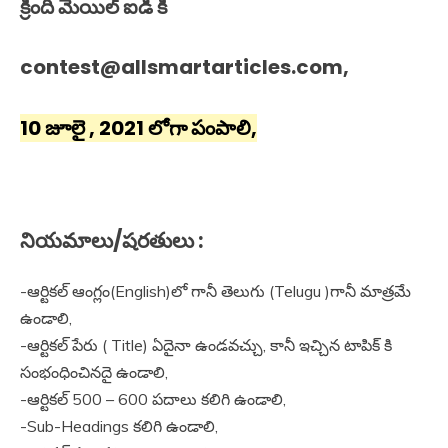
క్రింది మెయిల్ ఐడీ కి
contest@allsmartarticles.com,
10 జూలై , 2021 లోగా పంపాలి,
నియమాలు/షరతులు :
-ఆర్టికల్ ఆంగ్లం(English)లో గానీ తెలుగు (Telugu )గానీ మాత్రమే
ఉండాలి,
-ఆర్టికల్ పేరు ( Title) ఏదైనా ఉండవచ్చు, కానీ ఇచ్చిన టాపిక్ కి
సంభంధించినదై ఉండాలి,
-ఆర్టికల్ 500 – 600 పదాలు కలిగి ఉండాలి,
-Sub-Headings కలిగి ఉండాలి,