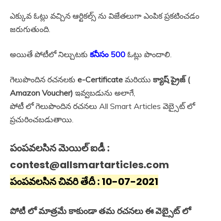
ఎక్కువ ఓట్లు వచ్చిన ఆర్టికల్స్ ను విజేతలుగా ఎంపిక ప్రకటించడం
జరుగుతుంది.
అయితే పోటీలో నిల్చుటకు
కనీసం 500
ఓట్లు పొందాలి.
గెలుపొందిన రచనలకు
e-Certificate
మరియు
క్యాష్ ప్రైజ్ (
Amazon Voucher)
ఇవ్వబడును అలాగే,
పోటీ లో గెలుపొందిన రచనలు All Smart Articles వెబ్సైట్ లో
ప్రచురించబడుతాయి.
పంపవలసిన మెయిల్ ఐడీ :
contest@allsmartarticles.com
పంపవలసిన చివరి తేదీ : 10-07-2021
పోటీ లో మాత్రమే కాకుండా తమ రచనలు ఈ వెబ్సైట్ లో