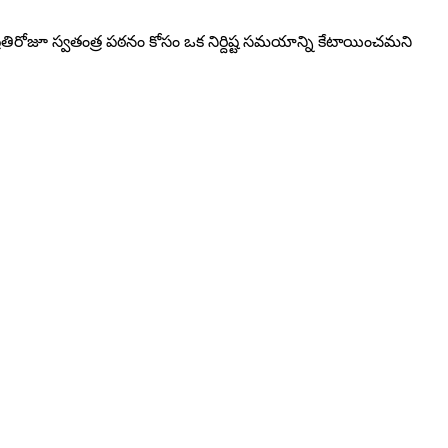
రతిరోజూ స్వతంత్ర పఠనం కోసం ఒక నిర్దిష్ట సమయాన్ని కేటాయించమని