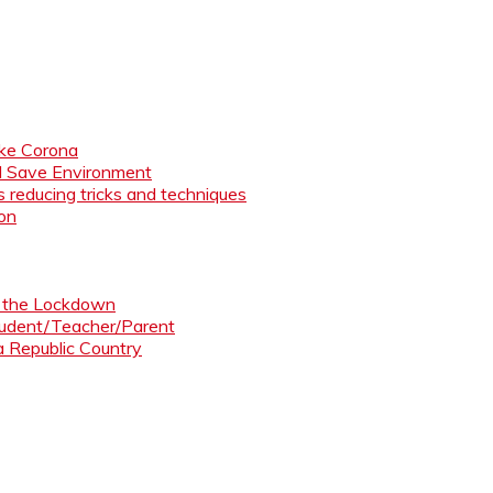
like Corona
nd Save Environment
 reducing tricks and techniques
ion
ng the Lockdown
Student/Teacher/Parent
 a Republic Country