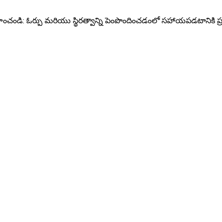
హించండి: ఓర్పు మరియు స్థిరత్వాన్ని పెంపొందించడంలో సహాయపడటానికి ప్