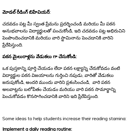
మోడల్ రీడింగ్ బిహేవియర్:
చదవడం పట్ల మీ స్వంత ప్రేమను ప్రదర్శించండి మరియు మీ పఠన
అనుభవాలను విద్యార్థులతో పంచుకోండి, ఇది చదవడం పట్ల అభిరుచిని
పెంపొందించడానికి మరియు వారి స్టామినాను పెంచడానికి వారిని
ప్రేరేపిస్తుంది.
పఠన మైలురాళ్లను వేడుకలు గా చేసుకోండి:
ఒక పుస్తకాన్ని పూర్తి చేయడం లేదా పఠన లక్ష్యాన్ని చేరుకోవడం వంటి
విద్యార్థుల పఠన విజయాలను గుర్తించి నపుడు, వారితో వేడుకలు
జరుపుకోండి, అందరి ముందు వారిని ప్రశంసించండి, వారి పఠన
అలవాట్లను బలోపేతం చేయడం మరియు వారి పఠన సామార్థాన్ని
పెంచుకోవడం కొనసాగించడానికి వారిని ఇది ప్రేరేపిస్తుంది.
Some ideas to help students increase their reading stamina:
Implement a daily reading routine: