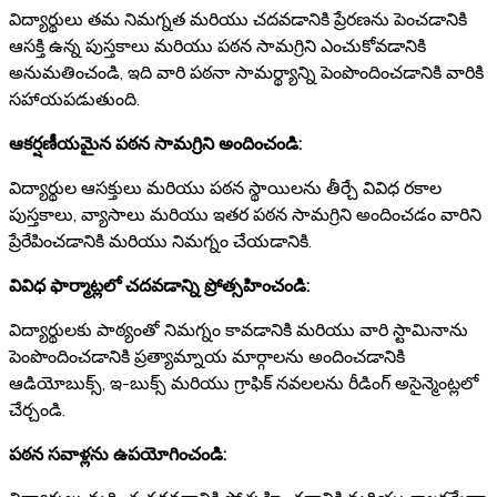
విద్యార్థులు తమ నిమగ్నత మరియు చదవడానికి ప్రేరణను పెంచడానికి
ఆసక్తి ఉన్న పుస్తకాలు మరియు పఠన సామగ్రిని ఎంచుకోవడానికి
అనుమతించండి, ఇది వారి పఠనా సామర్థ్యాన్ని పెంపొందించడానికి వారికి
సహాయపడుతుంది.
ఆకర్షణీయమైన పఠన సామగ్రిని అందించండి:
విద్యార్థుల ఆసక్తులు మరియు పఠన స్థాయిలను తీర్చే వివిధ రకాల
పుస్తకాలు, వ్యాసాలు మరియు ఇతర పఠన సామగ్రిని అందించడం వారిని
ప్రేరేపించడానికి మరియు నిమగ్నం చేయడానికి.
వివిధ ఫార్మాట్లలో చదవడాన్ని ప్రోత్సహించండి:
విద్యార్థులకు పాఠ్యంతో నిమగ్నం కావడానికి మరియు వారి స్టామినాను
పెంపొందించడానికి ప్రత్యామ్నాయ మార్గాలను అందించడానికి
ఆడియోబుక్స్, ఇ-బుక్స్ మరియు గ్రాఫిక్ నవలలను రీడింగ్ అసైన్మెంట్లలో
చేర్చండి.
పఠన సవాళ్లను ఉపయోగించండి: