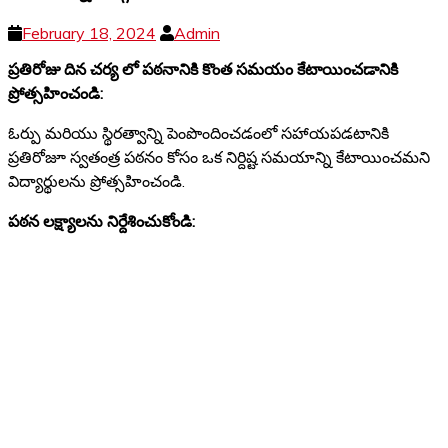
February 18, 2024
Admin
ప్రతిరోజు దిన చర్య లో పఠనానికి కొంత సమయం కేటాయించడానికి
ప్రోత్సహించండి:
ఓర్పు మరియు స్థిరత్వాన్ని పెంపొందించడంలో సహాయపడటానికి
ప్రతిరోజూ స్వతంత్ర పఠనం కోసం ఒక నిర్దిష్ట సమయాన్ని కేటాయించమని
విద్యార్థులను ప్రోత్సహించండి.
పఠన లక్ష్యాలను నిర్దేశించుకోండి: