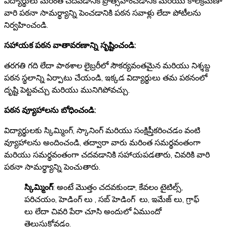
విద్యార్థులు మరింత చదవడానికి ప్రోత్సహించడానికి మరియు కాలక్రమేణా
వారి పఠనా సామర్థ్యాన్ని పెంచడానికి పఠన సవాళ్లు లేదా పోటీలను
నిర్వహించండి.
సహాయక పఠన వాతావరణాన్ని సృష్టించండి:
తరగతి గది లేదా పాఠశాల లైబ్రరీలో సౌకర్యవంతమైన మరియు నిశ్శబ్ద
పఠన స్థలాన్ని ఏర్పాటు చేయండి, ఇక్కడ విద్యార్థులు తమ పఠనంలో
దృష్టి పెట్టవచ్చు మరియు మునిగిపోవచ్చు.
పఠన వ్యూహాలను బోధించండి:
విద్యార్థులకు స్కిమ్మింగ్, స్కానింగ్ మరియు సంక్షిప్తీకరించడం వంటి
వ్యూహాలను అందించండి, తద్వారా వారు మరింత సమర్థవంతంగా
మరియు సమర్థవంతంగా చదవడానికి సహాయపడతారు, చివరికి వారి
పఠనా సామర్థ్యాన్ని పెంచుతారు.
స్కిమ్మింగ్
: అంటే మొత్తం చదవకుండా, కేవలం టైటిల్స్,
పరిచయం, హెడింగ్ లు , సబ్ హెడింగ్ లు, ఇమేజ్ లు, గ్రాఫ్
లు లేదా చివరి పేరా చూసి అందులో ఏముందో
తెలుసుకోవడం.