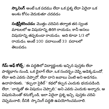
స్కానింగ్
: అంటే ఒక పదము లేదా ఒక ప్రశ్న లేదా ఏదైనా ఒక
అంశం కోసం వెదుకుతూ చదవడం
సంక్షిప్తీకరించడం
: మొత్తం చదివిన తర్వాత తన స్వంత
మాటలలో ఆ విషయాన్ని తిరిగి రాయడం, కానీ అసలు
విషయాన్ని తప్పకుండా రాయడం, అది కూడా 1/3 లో
రాయడం, అంటే 100 పదాలుంటే 33 పదాలలో
తెలుపడం.
గేమ్ ఆఫ్ కోట్స్ :
ఈ పద్దతిలో విద్యార్థులకు ఇచ్చిన పుస్తకం లేదా
పాఠ్యభాగం నుండి, ఒక డైలాగ్ లేదా, ఒక సందర్భం చెప్పి ఆడెక్కడుందో,
లేదా అది ఎవరు చెప్పారో, లేదా దాని జవాబు ఏంటి అని అడగడం,
ఉదాహరణకు, “కల్పనా సైకిల్ ” కథలో కల్పన ఎందుకు భయపడింది,
లేదా, “నాన్నతో ఈ విషయం చెప్పాలి,” అని ఎవరు ఎందుకు అన్నారు, ఆ
విషయమెంతో కనుక్కోండి, ఇలా ఏదైనా ప్రశ్న ఇచ్చి, పుస్తకం చదివి
చెప్పమనాలి, దీనికి స్కానింగ్ పద్దతి ఉపయోగించమనాలి.