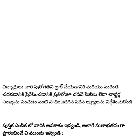
విద్యార్థులు వారి పురోగతిని ట్రాక్ చేయడానికి మరియు మరింత
చదవడానికి ప్రేరేపించడానికి ప్రతిరోజూ చదివే పేజీలు లేదా చాప్టర్ల
సంఖ్యను పెంచడం వంటి సాధించదగిన పఠన లక్ష్యాలను నిర్దేశించుకోండి.
పుస్తక ఎంపిక లో వారికి అవకాశం ఇవ్వండి, అలాగే సులాభతరం గా
ప్రారంభించే వి ముందు ఇవ్వండి :