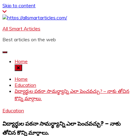
Skip to content
All Smart Articles
Best articles on the web
Home
Home
Education
విద్యార్థుల పఠనా సామర్థ్యాన్ని ఎలా పెంచవచ్చు? – నాకు తోచిన
కొన్ని మార్గాలు.
Education
విద్యార్థుల పఠనా సామర్థ్యాన్ని ఎలా పెంచవచ్చు? – నాకు
తోచిన కొన్ని మార్గాలు.