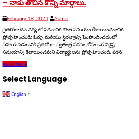
– నాకు తోచిన కొన్ని మార్గాలు.
February 18, 2024
Admin
ప్రతిరోజు దిన చర్య లో పఠనానికి కొంత సమయం కేటాయించడానికి
ప్రోత్సహించండి: ఓర్పు మరియు స్థిరత్వాన్ని పెంపొందించడంలో
సహాయపడటానికి ప్రతిరోజూ స్వతంత్ర పఠనం కోసం ఒక నిర్దిష్ట
సమయాన్ని కేటాయించమని విద్యార్థులను ప్రోత్సహించండి. పఠన
Read More
Select Language
English
▼