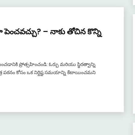
లా పెంచవచ్చు? – నాకు తోచిన కొన్ని
డానికి ప్రోత్సహించండి: ఓర్పు మరియు స్థిరత్వాన్ని
ర పఠనం కోసం ఒక నిర్దిష్ట సమయాన్ని కేటాయించమని