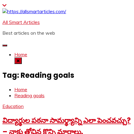
Skip
to
content
All Smart Articles
Best articles on the web
Home
Tag:
Reading goals
Home
Reading goals
Education
విద్యార్థుల పఠనా సామర్థ్యాన్ని ఎలా పెంచవచ్చు?
– నాకు తోచిన కొన్ని మార్గాలు.