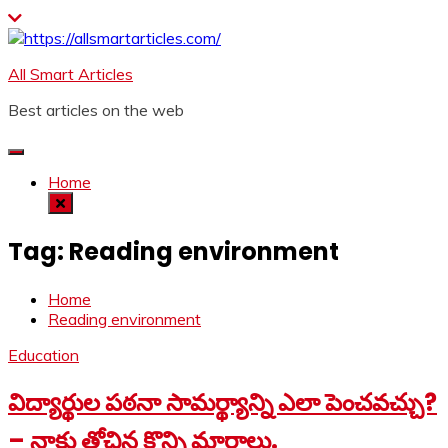
Skip
to
content
All Smart Articles
Best articles on the web
Home
Tag:
Reading environment
Home
Reading environment
Education
విద్యార్థుల పఠనా సామర్థ్యాన్ని ఎలా పెంచవచ్చు?
– నాకు తోచిన కొన్ని మార్గాలు.