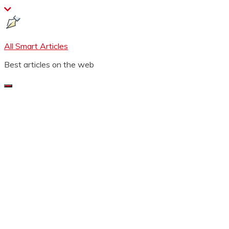
Skip
to
content
All Smart Articles
Best articles on the web