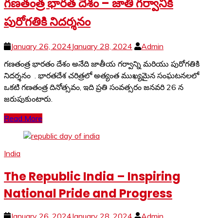
గణతంత్ర భారత దేశం – జాతి గర్వానికి
పురోగతికి నిదర్శనం
January 26, 2024
January 28, 2024
Admin
గణతంత్ర భారతం దేశం అనేది జాతీయ గర్వాన్ని మరియు పురోగతికి
నిదర్శనం . భారతదేశ చరిత్రలో అత్యంత ముఖ్యమైన సంఘటనలలో
ఒకటి గణతంత్ర దినోత్సవం, ఇది ప్రతి సంవత్సరం జనవరి 26 న
జరుపుకుంటారు.
Read More
India
The Republic India – Inspiring
National Pride and Progress
January 26, 2024
January 28, 2024
Admin