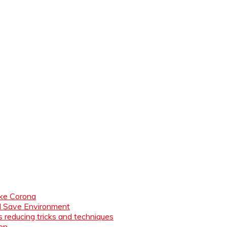
like Corona
nd Save Environment
 reducing tricks and techniques
ion