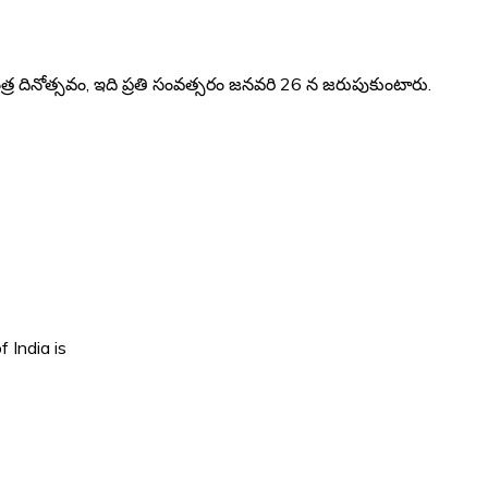
 దినోత్సవం, ఇది ప్రతి సంవత్సరం జనవరి 26 న జరుపుకుంటారు.
 India is