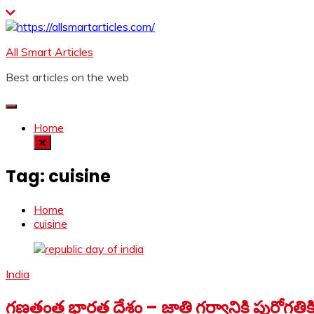
Skip
to
content
All Smart Articles
Best articles on the web
Home
Tag:
cuisine
Home
cuisine
India
గణతంత్ర భారత దేశం – జాతి గర్వానికి పురోగతిక