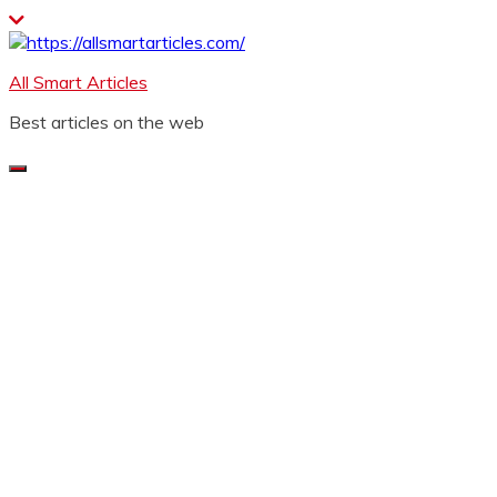
Skip
to
content
All Smart Articles
Best articles on the web