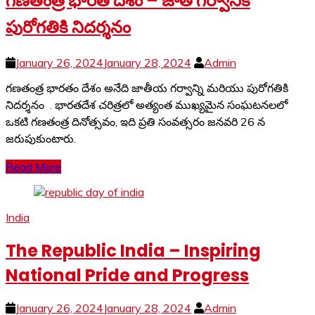
గణతంత్ర భారత దేశం – జాతి గర్వానికి
పురోగతికి నిదర్శనం
January 26, 2024
January 28, 2024
Admin
గణతంత్ర భారతం దేశం అనేది జాతీయ గర్వాన్ని మరియు పురోగతికి
నిదర్శనం . భారతదేశ చరిత్రలో అత్యంత ముఖ్యమైన సంఘటనలలో
ఒకటి గణతంత్ర దినోత్సవం, ఇది ప్రతి సంవత్సరం జనవరి 26 న
జరుపుకుంటారు.
Read More
India
The Republic India – Inspiring
National Pride and Progress
January 26, 2024
January 28, 2024
Admin